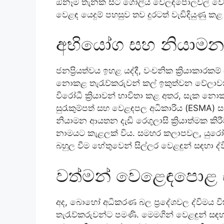
ඕනෑම තැනක සිට ගෝලීය වෙලඳපොලවල් වෙත ප
වෙළඳ යෙදුම් පහසුව තව දුරටත් වැඩිදියුණු ක
අභියෝග සහ නියාමන 
ජනප්‍රියත්වය ඉහළ යද්දී, වංචනික ක්‍රියාකාර
නොකළ තැරැව්කරුවන් කල් ඉකුත්වන වේලාවන් හ
විරෝධී ක්‍රියාවන් භාවිතා කළ අතර, සැක නොකළ
සුරැකුම්පත් සහ වෙළඳපල අධිකාරිය (ESMA
නියාමන ආයතන දැඩි රෙගුලාසි ක්‍රියාත්මක කි
නාමයට කැළලක් විය. සමහර කලාපවල, යුරෝප
බහුල වීම හේතුවෙන් සිල්ලර වෙළඳුන් සඳහා ද
වත්මන් වෙළෙඳපොළ 
අද, බොහෝ අධිකරණ බල ප්‍රදේශවල ද්විමය 
තැරැව්කරුවන්ට පමණි. මෙමගින් වෙළඳුන් සඳ