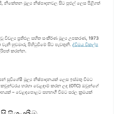
නිකේතන මූල්‍ය නිෂ්පාදනවල සිට පුළුල් ලෙස පිළිගත්
ූ විචල්‍ය ප්‍රතිඵල සහිත සංකීර්ණ මූල්‍ය උපකරණ, 1973
ැනි හුවමාරු පිහිටුවීමේ සිට පැවතුනි.
ද්විමය විකල්ප
රිපත් කරන්න.
් සුවිශේෂී මූල්‍ය නිෂ්පාදනයක් ලෙස ඉස්මතු වීමට
 කවුන්ටරය හරහා වෙළඳාම් කරන ලද (OTC) ඔවුන්ගේ
අලාභයක් – වෙළඳපොළට සහභාගී වීමට සරල ක්‍රමයක්
පිළිගැනීම