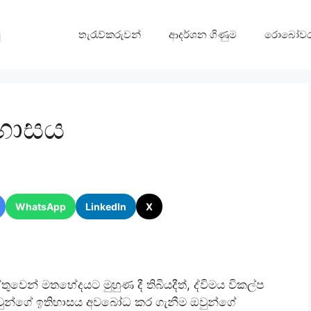
තැරැව්කරුවන්
ආදර්ශන ගිණුම
රොබෝවර
ිහාසය
WhatsApp
LinkedIn
X
ුවෙන් මතභේදයට මුහුණ දී තිබියදීත්, ද්විමය විකල්ප
 ඔවුන්ගේ ඉතිහාසය අවබෝධ කර ගැනීම ඔවුන්ගේ