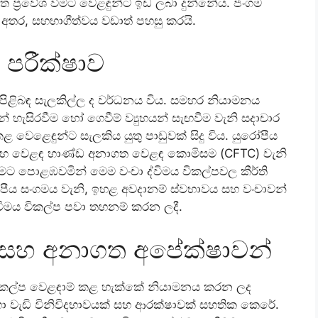
්‍රවේශ වීමට වෙළඳුන්ට ඉඩ ලබා දුන්නේය. ජංගම
ළ අතර, සහභාගීත්වය වඩාත් පහසු කරයි.
පරීක්ෂාව
කම් පිළිබඳ සැලකිල්ල ද වර්ධනය විය. සමහර නියාමනය
ැසිරවීම හෝ ගෙවීම් ව්‍යුහයන් සැඟවීම වැනි සදාචාර
 වෙළෙඳුන්ට සැලකිය යුතු පාඩුවක් සිදු විය. යුරෝපීය
) සහ වෙළඳ භාණ්ඩ අනාගත වෙළඳ කොමිසම (CFTC) වැනි
රීමට පොළඹවමින් මෙම වංචා ද්විමය විකල්පවල කීර්ති
ීය සංගමය වැනි, ඉහළ අවදානම් ස්වභාවය සහ වංචාවන්
්විමය විකල්ප පවා තහනම් කරන ලදී.
සහ අනාගත අපේක්ෂාවන්
විකල්ප වෙළඳාම් කළ හැක්කේ නියාමනය කරන ලද
හා වැඩි විනිවිදභාවයක් සහ ආරක්ෂාවක් සහතික කෙරේ.