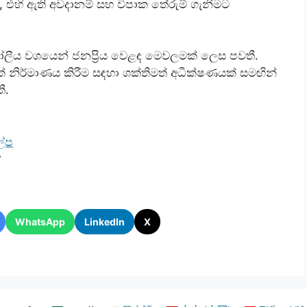
 එහි ඇති අවදානම් සහ විපාක තේරුම් ගැනීමට
ගෝලීය වශයෙන් ජනප්‍රිය වෙළඳ මෙවලමක් ලෙස පවතී.
 නිර්මාණය කිරීම සඳහා ශක්තිමත් අධීක්ෂණයක් සමඟින්
ී.
ල්ප
?
WhatsApp
LinkedIn
X