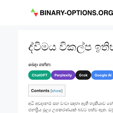
Skip
to
content
ද්විමය විකල්ප ඉත
බෙදා ගන්න:
ChatGPT
Perplexity
Grok
Google AI
Contents
[
show
]
අධි අවදානම් සහ වංචා සඳහා ඇති හැකියාව හේත
ජනප්‍රිය මූල්‍ය උපකරණයක් බවට පත්ව ඇත.