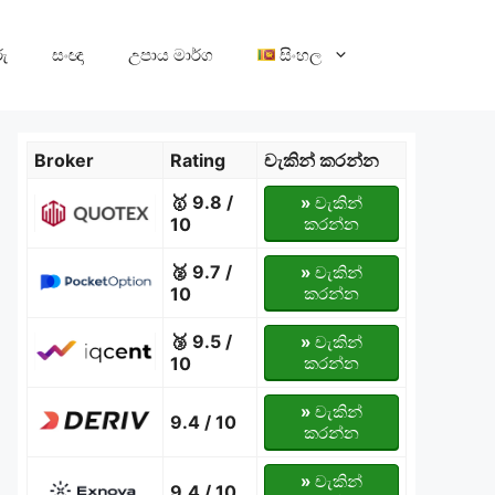
ු
සංඥා
උපාය මාර්ග
සිංහල
Broker
Rating
චැකින් කරන්න
🥇 9.8 /
»
චැකින්
10
කරන්න
🥈 9.7 /
»
චැකින්
10
කරන්න
🥉 9.5 /
»
චැකින්
10
කරන්න
»
චැකින්
9.4 / 10
කරන්න
»
චැකින්
9.4 / 10