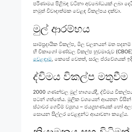
පරිණාමය පිළිබඳ වටිනා අවබෝධයක් ලබා දෙයි, 
නමුත් විවාදාත්මක වෙළඳ විකල්පය දක්වා.
මුල් ආරම්භය
සාම්ප්‍රදායික විකල්ප, මිල චලනයන් මත පදනම් ව
හි චිකාගෝ මණ්ඩල විකල්ප හුවමාරුව (CBOE) ව
වෙළඳාම
, කෙසේ වෙතත්, සරල ප්රවේශයක් ඉදි
ද්විමය විකල්ප මතුවීම
2000 ගණන්වල මුල් භාගයේදී, ද්විමය විකල්පයන
පටන් ගත්තේය. මූලික වශයෙන් ආයතන විසින්
ස්ථාවර ගෙවීම් ව්‍යුහය – ජයග්‍රහණයක් හෝ 
සොයන සිල්ලර වෙළඳුන්ට ආයාචනා කළේය.
නියාමනය සහ විධිමත් 