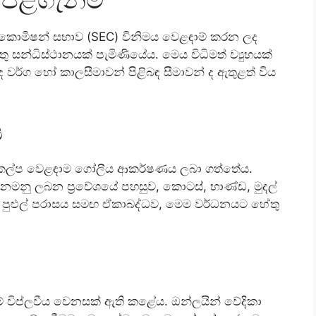
මය කොමිෂන් සභාව (SEC) විනිමය වෙළඳාම් කරන ලද
තු සන්ධිස්ථානයක් පැමිණියේය. මෙය විධිමත් ව්‍යුහයක්
ඳ වර්ග හෝ කාලසීමාවන් පිළිබඳ සීමාවන් ද ඇතුළත් විය
ය
 විකල්ප වෙළඳාම ගෝලීය ආකර්ෂණය ලබා ගත්තේය.
ිරිනමනු ලබන ප්‍රවේශයේ පහසුව, කොටස්, භාණ්ඩ, මුදල්
ල පුළුල් පරාසය සමඟ ඒකාබද්ධව, මෙම වර්ධනයට හේතු
ේ විප්ලවීය වෙනසක් ඇති කළේය. ඔන්ලයින් වේදිකා