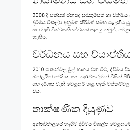
2008 දී එක්සත් ජනපද සුරැකුම්පත් හා විනි
ද්විමය විකල්ප අනුමත කිරීමත් සමඟ සැලකිය යු
සහ වැඩි විශ්වසනීයත්වයක් සැපයූ නමුත්, වෙළ
හැකිය.
වර්ධනය සහ ව්යාප්ති
2010 ගණන්වල මුල් භාගය වන විට, ද්විමය
ඔන්ලයින් වේදිකා සහ තැරැව්කරුවන් විසින් ප
සහ දර්ශක වැනි වෙළඳාම් කළ හැකි වත්කම්ව
විය.
තාක්ෂණික දියුණුව
අන්තර්ජාලයේ නැගීම ද්විමය විකල්ප වෙළඳාම