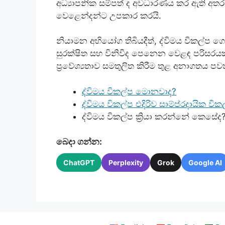
අධ්‍යාපනික සම්පත් ද අවධාරණය කර ඇති අතර,
වෙළෙන්දන්ට උපකාර කරයි.
නියාමන අභියෝග තිබියදීත්, ද්විමය විකල්ප 
සුරක්ෂිත සහ විනිවිද පෙනෙන වෙළඳ පරිසරයක්
ප්‍රවේශ්‍යතාව සමතුලිත කිරීම තුළ අනාගතය පවත
ද්විමය විකල්ප මොනවාද?
ද්විමය විකල්ප එදිරිව සාම්ප්රදායික වික
ද්විමය විකල්ප ක්‍රියා කරන්නේ කෙසේද
බෙදා ගන්න:
ChatGPT
Perplexity
Grok
Google AI